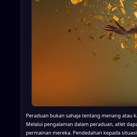
Peraduan bukan sahaja tentang menang atau ka
Melalui pengalaman dalam peraduan, atlet dap
permainan mereka. Pendedahan kepada situasi