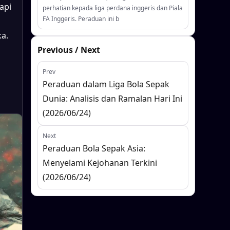
api
perhatian kepada liga perdana inggeris dan Piala
FA Inggeris. Peraduan ini b
a.
n
Previous / Next
Prev
Peraduan dalam Liga Bola Sepak
Dunia: Analisis dan Ramalan Hari Ini
(2026/06/24)
Next
Peraduan Bola Sepak Asia:
Menyelami Kejohanan Terkini
(2026/06/24)