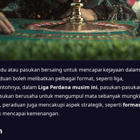
vidu atau pasukan bersaing untuk mencapai kejayaan dalam
duan boleh melibatkan pelbagai format, seperti liga,
ontohnya, dalam
Liga Perdana musim ini
, pasukan-pasuka
 pasukan berusaha untuk mengumpul mata sebanyak mungk
, peraduan juga mencakupi aspek strategik, seperti
formas
k mencapai kemenangan.
n