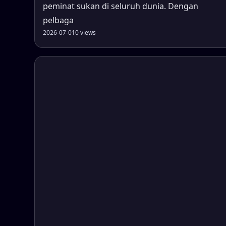
peminat sukan di seluruh dunia. Dengan
pelbaga
2026-07-01
0 views