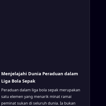
Menjelajahi Dunia Peraduan dalam
Liga Bola Sepak
Peraduan dalam liga bola sepak merupakan
satu elemen yang menarik minat ramai
peminat sukan di seluruh dunia. Ia bukan