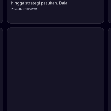
hingga strategi pasukan. Dala
2026-07-01
0 views