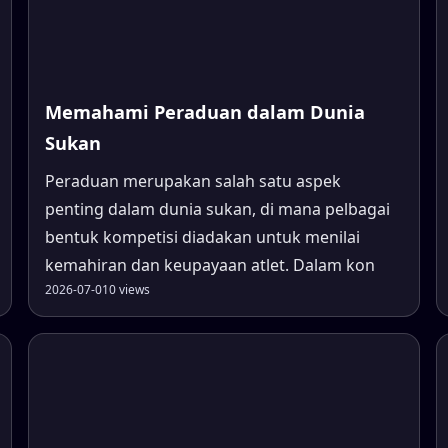
Memahami Peraduan dalam Dunia
Sukan
Peraduan merupakan salah satu aspek
penting dalam dunia sukan, di mana pelbagai
bentuk kompetisi diadakan untuk menilai
kemahiran dan keupayaan atlet. Dalam kon
2026-07-01
0 views