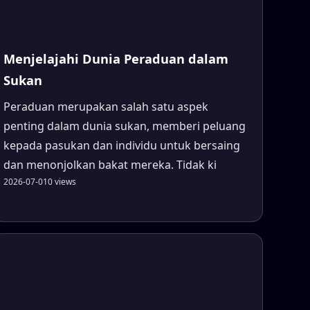
Menjelajahi Dunia Peraduan dalam
Sukan
Peraduan merupakan salah satu aspek
penting dalam dunia sukan, memberi peluang
kepada pasukan dan individu untuk bersaing
dan menonjolkan bakat mereka. Tidak ki
2026-07-01
0 views