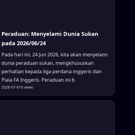
Peraduan: Menyelami Dunia Sukan
pada 2026/06/24
Pada hari ini, 24 Jun 2026, kita akan menyelami
dunia peraduan sukan, mengkhususkan
perhatian kepada liga perdana inggeris dan
Piala FA Inggeris. Peraduan ini b
2026-07-01
0 views