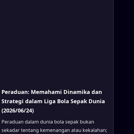
Peraduan: Memahami Dinamika dan
Strategi dalam Liga Bola Sepak Dunia
(2026/06/24)
Peraduan dalam dunia bola sepak bukan
sekadar tentang kemenangan atau kekalahan;