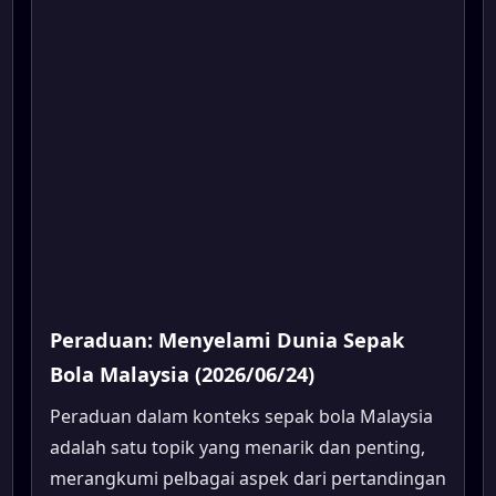
Peraduan: Menyelami Dunia Sepak
Bola Malaysia (2026/06/24)
Peraduan dalam konteks sepak bola Malaysia
adalah satu topik yang menarik dan penting,
merangkumi pelbagai aspek dari pertandingan