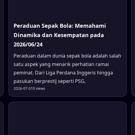
Peraduan Sepak Bola: Memahami
Dinamika dan Kesempatan pada
2026/06/24
Peraduan dalam dunia sepak bola adalah salah
satu aspek yang menarik perhatian ramai
peminat. Dari Liga Perdana Inggeris hingga
pasukan berprestij seperti PSG,
2026-07-01
0 views