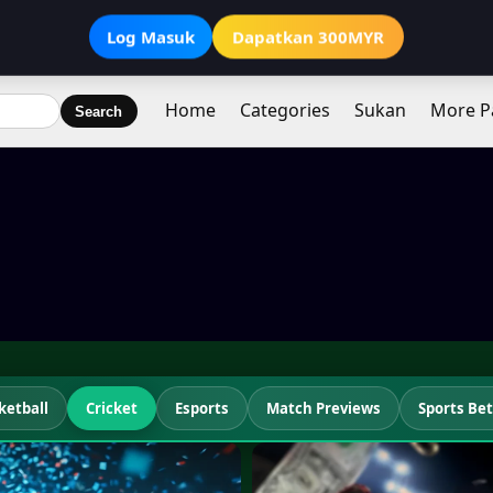
Log Masuk
Dapatkan 300MYR
Home
Categories
Sukan
More P
Search
ketball
Cricket
Esports
Match Previews
Sports Bet