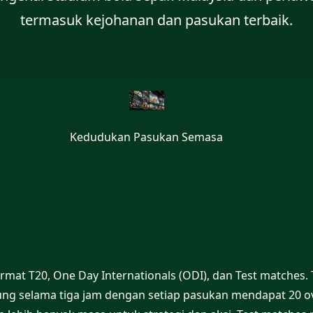
termasuk kejohanan dan pasukan terbaik.
Kedudukan Pasukan Semasa
mat T20, One Day Internationals (ODI), dan Test matches.
ung selama tiga jam dengan setiap pasukan mendapat 20 o