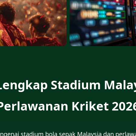
Lengkap Stadium Malay
Perlawanan Kriket 202
enai stadium bola sepak Malaysia dan perlawa