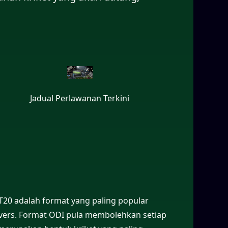
Jadual Perlawanan Terkini
 T20 adalah format yang paling popular
vers. Format ODI pula membolehkan setiap