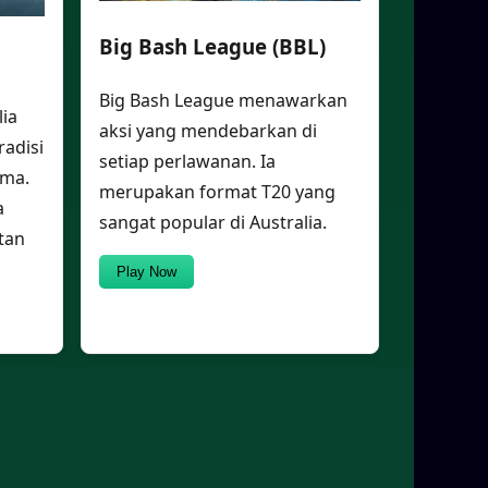
Big Bash League (BBL)
Big Bash League menawarkan
lia
aksi yang mendebarkan di
radisi
setiap perlawanan. Ia
ama.
merupakan format T20 yang
a
sangat popular di Australia.
tan
Play Now