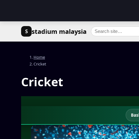
stadium malaysia
S
Search
Home
Cricket
Cricket
Bas