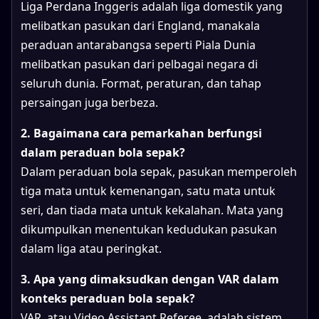
Liga Perdana Inggeris adalah liga domestik yang
melibatkan pasukan dari England, manakala
peraduan antarabangsa seperti Piala Dunia
melibatkan pasukan dari pelbagai negara di
seluruh dunia. Format, peraturan, dan tahap
persaingan juga berbeza.
2. Bagaimana cara pemarkahan berfungsi
dalam peraduan bola sepak?
Dalam peraduan bola sepak, pasukan memperoleh
tiga mata untuk kemenangan, satu mata untuk
seri, dan tiada mata untuk kekalahan. Mata yang
dikumpulkan menentukan kedudukan pasukan
dalam liga atau peringkat.
3. Apa yang dimaksudkan dengan VAR dalam
konteks peraduan bola sepak?
VAR, atau Video Assistant Referee, adalah sistem