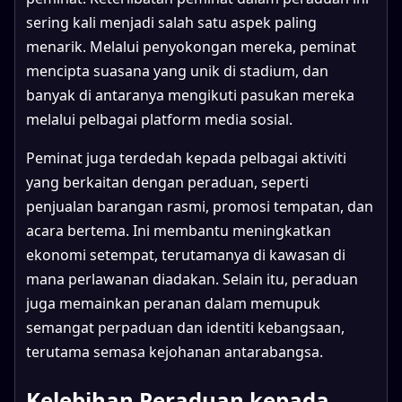
sering kali menjadi salah satu aspek paling
menarik. Melalui penyokongan mereka, peminat
mencipta suasana yang unik di stadium, dan
banyak di antaranya mengikuti pasukan mereka
melalui pelbagai platform media sosial.
Peminat juga terdedah kepada pelbagai aktiviti
yang berkaitan dengan peraduan, seperti
penjualan barangan rasmi, promosi tempatan, dan
acara bertema. Ini membantu meningkatkan
ekonomi setempat, terutamanya di kawasan di
mana perlawanan diadakan. Selain itu, peraduan
juga memainkan peranan dalam memupuk
semangat perpaduan dan identiti kebangsaan,
terutama semasa kejohanan antarabangsa.
Kelebihan Peraduan kepada