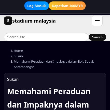
Log Masuk
Dapatkan 300MYR
stadium malaysia
S
Search
Search
Home
Sukan
Memahami Peraduan dan Impaknya dalam Bola Sepak
Antarabangsa
Sukan
Memahami Peraduan
dan Impaknya dalam