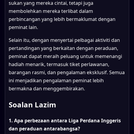
sukan yang mereka cintai, tetapi juga
membolehkan mereka terlibat dalam
perbincangan yang lebih bermaklumat dengan
peminat lain.
Selain itu, dengan menyertai pelbagai aktiviti dan
pertandingan yang berkaitan dengan peraduan,
peminat dapat meraih peluang untuk memenangi
hadiah menarik, termasuk tiket perlawanan,
barangan rasmi, dan pengalaman eksklusif. Semua
ini menjadikan pengalaman peminat lebih
bermakna dan menggembirakan.
Soalan Lazim
1. Apa perbezaan antara Liga Perdana Inggeris
dan peraduan antarabangsa?