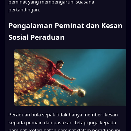
peminat yang mempengaruhi suasana
pertandingan.
Pengalaman Peminat dan Kesan
Sosial Peraduan
Peraduan bola sepak tidak hanya memberi kesan
kepada pemain dan pasukan, tetapi juga kepada
peminat. Keterlibatan peminat dalam peraduan ini