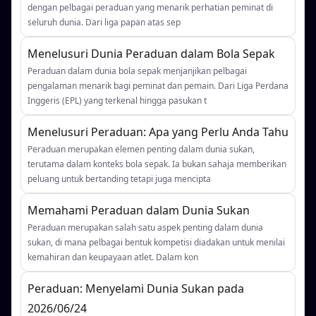
dengan pelbagai peraduan yang menarik perhatian peminat di
seluruh dunia. Dari liga papan atas sep
Menelusuri Dunia Peraduan dalam Bola Sepak
Peraduan dalam dunia bola sepak menjanjikan pelbagai
pengalaman menarik bagi peminat dan pemain. Dari Liga Perdana
Inggeris (EPL) yang terkenal hingga pasukan t
Menelusuri Peraduan: Apa yang Perlu Anda Tahu
Peraduan merupakan elemen penting dalam dunia sukan,
terutama dalam konteks bola sepak. Ia bukan sahaja memberikan
peluang untuk bertanding tetapi juga mencipta
Memahami Peraduan dalam Dunia Sukan
Peraduan merupakan salah satu aspek penting dalam dunia
sukan, di mana pelbagai bentuk kompetisi diadakan untuk menilai
kemahiran dan keupayaan atlet. Dalam kon
Peraduan: Menyelami Dunia Sukan pada
2026/06/24