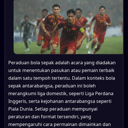
Peraduan bola sepak adalah acara yang diadakan
untuk menentukan pasukan atau pemain terbaik
dalam satu tempoh tertentu. Dalam konteks bola
sepak antarabangsa, peraduan ini boleh
merangkumi liga domestik, seperti Liga Perdana
Inggeris, serta kejohanan antarabangsa seperti
Piala Dunia. Setiap peraduan mempunyai
peraturan dan format tersendiri, yang
mempengaruhi cara permainan dimainkan dan