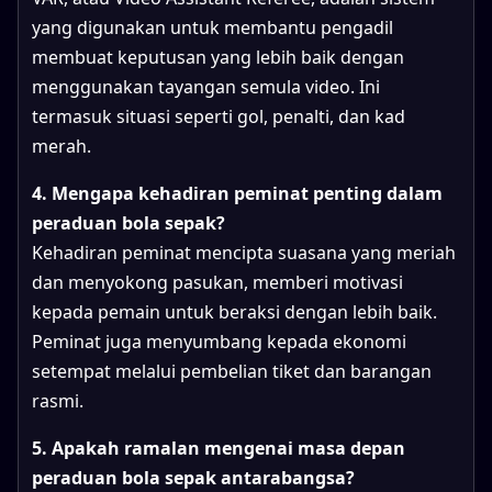
yang digunakan untuk membantu pengadil
membuat keputusan yang lebih baik dengan
menggunakan tayangan semula video. Ini
termasuk situasi seperti gol, penalti, dan kad
merah.
4. Mengapa kehadiran peminat penting dalam
peraduan bola sepak?
Kehadiran peminat mencipta suasana yang meriah
dan menyokong pasukan, memberi motivasi
kepada pemain untuk beraksi dengan lebih baik.
Peminat juga menyumbang kepada ekonomi
setempat melalui pembelian tiket dan barangan
rasmi.
5. Apakah ramalan mengenai masa depan
peraduan bola sepak antarabangsa?