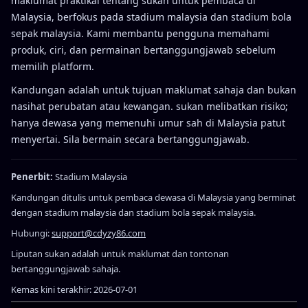
maklumat praktikal tentang sukan untuk pembaca di
Malaysia, berfokus pada stadium malaysia dan stadium bola
sepak malaysia. Kami membantu pengguna memahami
produk, ciri, dan permainan bertanggungjawab sebelum
memilih platform.
Kandungan adalah untuk tujuan maklumat sahaja dan bukan
nasihat perubatan atau kewangan. sukan melibatkan risiko;
hanya dewasa yang memenuhi umur sah di Malaysia patut
menyertai. Sila bermain secara bertanggungjawab.
Penerbit:
Stadium Malaysia
Kandungan ditulis untuk pembaca dewasa di Malaysia yang berminat
dengan stadium malaysia dan stadium bola sepak malaysia.
Hubungi:
support@cdyzy86.com
Liputan sukan adalah untuk maklumat dan tontonan
bertanggungjawab sahaja.
Kemas kini terakhir: 2026-07-01