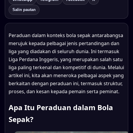
Salin pautan
Peraduan dalam konteks bola sepak antarabangsa
merujuk kepada pelbagai jenis pertandingan dan
liga yang diadakan di seluruh dunia. Ini termasuk
Liga Perdana Inggeris, yang merupakan salah satu
liga paling terkenal dan kompetitif di dunia. Melalui
artikel ini, kita akan meneroka pelbagai aspek yang
berkaitan dengan peraduan ini, termasuk struktur,
proses, dan kesan kepada pemain serta peminat.
Apa Itu Peraduan dalam Bola
Sepak?