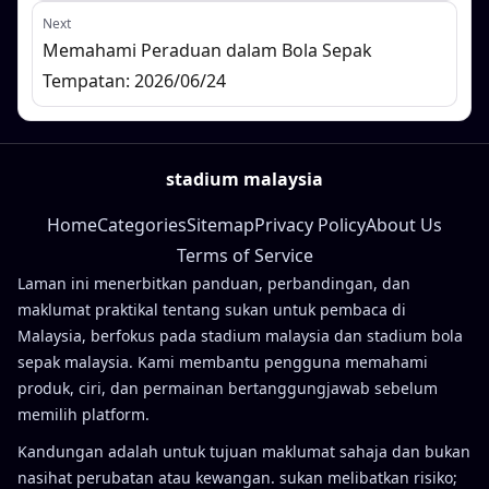
Next
Memahami Peraduan dalam Bola Sepak
Tempatan: 2026/06/24
stadium malaysia
Home
Categories
Sitemap
Privacy Policy
About Us
Terms of Service
Laman ini menerbitkan panduan, perbandingan, dan
maklumat praktikal tentang sukan untuk pembaca di
Malaysia, berfokus pada stadium malaysia dan stadium bola
sepak malaysia. Kami membantu pengguna memahami
produk, ciri, dan permainan bertanggungjawab sebelum
memilih platform.
Kandungan adalah untuk tujuan maklumat sahaja dan bukan
nasihat perubatan atau kewangan. sukan melibatkan risiko;