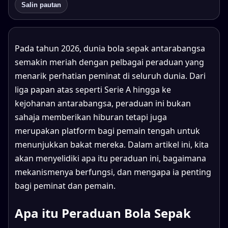
Salin pautan
Pada tahun 2026, dunia bola sepak antarabangsa
semakin meriah dengan pelbagai peraduan yang
menarik perhatian peminat di seluruh dunia. Dari
liga papan atas seperti Serie A hingga ke
kejohanan antarabangsa, peraduan ini bukan
sahaja memberikan hiburan tetapi juga
merupakan platform bagi pemain tengah untuk
menunjukkan bakat mereka. Dalam artikel ini, kita
akan menyelidiki apa itu peraduan ini, bagaimana
mekanismenya berfungsi, dan mengapa ia penting
bagi peminat dan pemain.
Apa itu Peraduan Bola Sepak