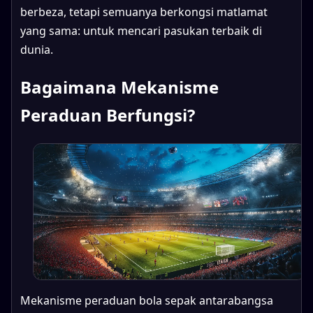
berbeza, tetapi semuanya berkongsi matlamat
yang sama: untuk mencari pasukan terbaik di
dunia.
Bagaimana Mekanisme
Peraduan Berfungsi?
Mekanisme peraduan bola sepak antarabangsa