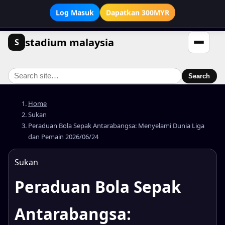
Log Masuk
Dapatkan 300MYR
stadium malaysia
S
Search
Search
Home
Sukan
Peraduan Bola Sepak Antarabangsa: Menyelami Dunia Liga
dan Pemain 2026/06/24
Sukan
Peraduan Bola Sepak
Antarabangsa: