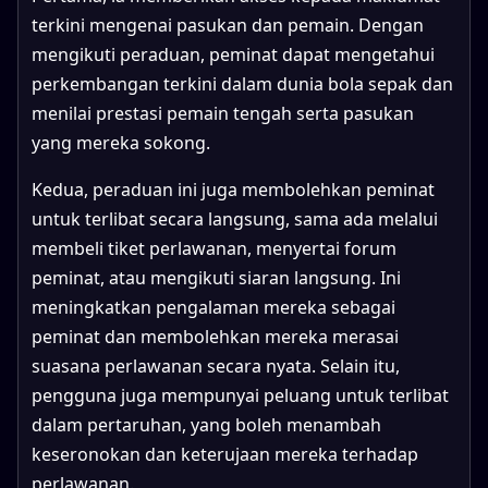
terkini mengenai pasukan dan pemain. Dengan
mengikuti peraduan, peminat dapat mengetahui
perkembangan terkini dalam dunia bola sepak dan
menilai prestasi pemain tengah serta pasukan
yang mereka sokong.
Kedua, peraduan ini juga membolehkan peminat
untuk terlibat secara langsung, sama ada melalui
membeli tiket perlawanan, menyertai forum
peminat, atau mengikuti siaran langsung. Ini
meningkatkan pengalaman mereka sebagai
peminat dan membolehkan mereka merasai
suasana perlawanan secara nyata. Selain itu,
pengguna juga mempunyai peluang untuk terlibat
dalam pertaruhan, yang boleh menambah
keseronokan dan keterujaan mereka terhadap
perlawanan.