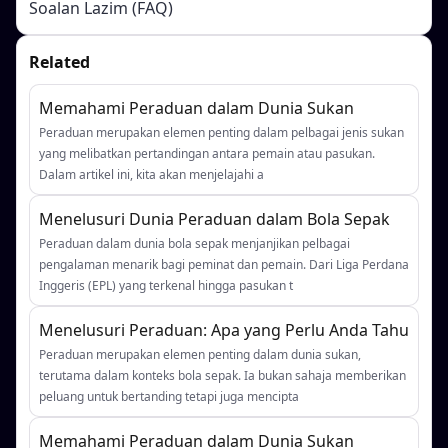
Soalan Lazim (FAQ)
Related
Memahami Peraduan dalam Dunia Sukan
Peraduan merupakan elemen penting dalam pelbagai jenis sukan
yang melibatkan pertandingan antara pemain atau pasukan.
Dalam artikel ini, kita akan menjelajahi a
Menelusuri Dunia Peraduan dalam Bola Sepak
Peraduan dalam dunia bola sepak menjanjikan pelbagai
pengalaman menarik bagi peminat dan pemain. Dari Liga Perdana
Inggeris (EPL) yang terkenal hingga pasukan t
Menelusuri Peraduan: Apa yang Perlu Anda Tahu
Peraduan merupakan elemen penting dalam dunia sukan,
terutama dalam konteks bola sepak. Ia bukan sahaja memberikan
peluang untuk bertanding tetapi juga mencipta
Memahami Peraduan dalam Dunia Sukan