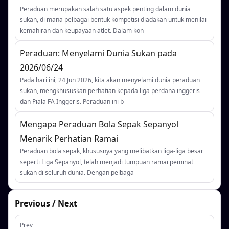
Peraduan merupakan salah satu aspek penting dalam dunia
sukan, di mana pelbagai bentuk kompetisi diadakan untuk menilai
kemahiran dan keupayaan atlet. Dalam kon
Peraduan: Menyelami Dunia Sukan pada
2026/06/24
Pada hari ini, 24 Jun 2026, kita akan menyelami dunia peraduan
sukan, mengkhususkan perhatian kepada liga perdana inggeris
dan Piala FA Inggeris. Peraduan ini b
Mengapa Peraduan Bola Sepak Sepanyol
Menarik Perhatian Ramai
Peraduan bola sepak, khususnya yang melibatkan liga-liga besar
seperti Liga Sepanyol, telah menjadi tumpuan ramai peminat
sukan di seluruh dunia. Dengan pelbaga
Previous / Next
Prev