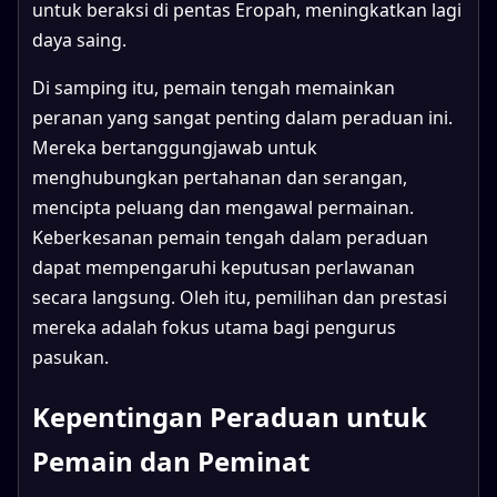
untuk beraksi di pentas Eropah, meningkatkan lagi
daya saing.
Di samping itu, pemain tengah memainkan
peranan yang sangat penting dalam peraduan ini.
Mereka bertanggungjawab untuk
menghubungkan pertahanan dan serangan,
mencipta peluang dan mengawal permainan.
Keberkesanan pemain tengah dalam peraduan
dapat mempengaruhi keputusan perlawanan
secara langsung. Oleh itu, pemilihan dan prestasi
mereka adalah fokus utama bagi pengurus
pasukan.
Kepentingan Peraduan untuk
Pemain dan Peminat