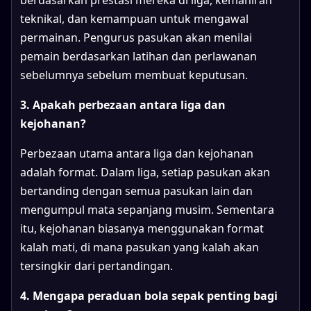
teknikal, dan kemampuan untuk mengawal
permainan. Pengurus pasukan akan menilai
pemain berdasarkan latihan dan perlawanan
sebelumnya sebelum membuat keputusan.
3. Apakah perbezaan antara liga dan
kejohanan?
Perbezaan utama antara liga dan kejohanan
adalah format. Dalam liga, setiap pasukan akan
bertanding dengan semua pasukan lain dan
mengumpul mata sepanjang musim. Sementara
itu, kejohanan biasanya menggunakan format
kalah mati, di mana pasukan yang kalah akan
tersingkir dari pertandingan.
4. Mengapa peraduan bola sepak penting bagi