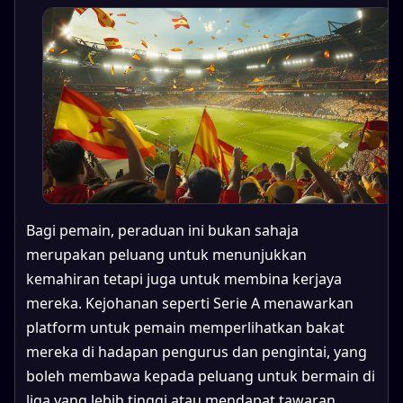
Bagi pemain, peraduan ini bukan sahaja
merupakan peluang untuk menunjukkan
kemahiran tetapi juga untuk membina kerjaya
mereka. Kejohanan seperti Serie A menawarkan
platform untuk pemain memperlihatkan bakat
mereka di hadapan pengurus dan pengintai, yang
boleh membawa kepada peluang untuk bermain di
liga yang lebih tinggi atau mendapat tawaran