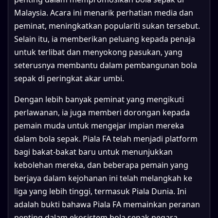
Malaysia. Acara ini menarik perhatian media dan
peminat, meningkatkan populariti sukan tersebut.
Selain itu, ia memberikan peluang kepada penaja
untuk terlibat dan menyokong pasukan, yang
seterusnya membantu dalam pembangunan bola
sepak di peringkat akar umbi.
Dengan lebih banyak peminat yang mengikuti
perlawanan, ia juga memberi dorongan kepada
pemain muda untuk mengejar impian mereka
dalam bola sepak. Piala FA telah menjadi platform
bagi bakat-bakat baru untuk menunjukkan
kebolehan mereka, dan beberapa pemain yang
berjaya dalam kejohanan ini telah melangkah ke
liga yang lebih tinggi, termasuk Piala Dunia. Ini
adalah bukti bahawa Piala FA memainkan peranan
penting dalam ekosistem bola sepak negara.