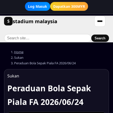
Log Masuk
Dapatkan 300MYR
stadium malaysia
S
Search
Search
Home
Sukan
Peraduan Bola Sepak Piala FA 2026/06/24
Sukan
Peraduan Bola Sepak
Piala FA 2026/06/24