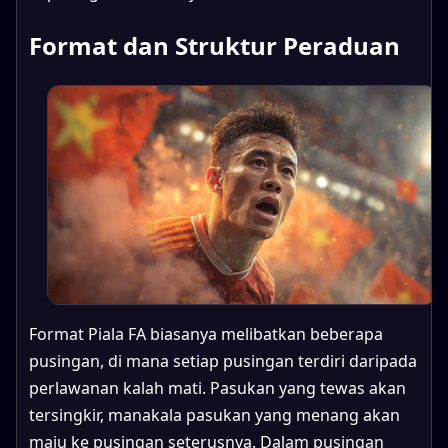
Format dan Struktur Peraduan
Format Piala FA biasanya melibatkan beberapa
pusingan, di mana setiap pusingan terdiri daripada
perlawanan kalah mati. Pasukan yang tewas akan
tersingkir, manakala pasukan yang menang akan
maju ke pusingan seterusnya. Dalam pusingan