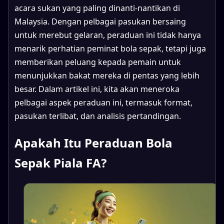
acara sukan yang paling dinanti-nantikan di
Malaysia. Dengan pelbagai pasukan bersaing
untuk merebut gelaran, peraduan ini tidak hanya
menarik perhatian peminat bola sepak, tetapi juga
memberikan peluang kepada pemain untuk
menunjukkan bakat mereka di pentas yang lebih
besar. Dalam artikel ini, kita akan meneroka
pelbagai aspek peraduan ini, termasuk format,
pasukan terlibat, dan analisis pertandingan.
Apakah Itu Peraduan Bola
Sepak Piala FA?