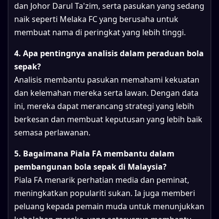
dan Johor Darul Ta'zim, serta pasukan yang sedang
naik seperti Melaka FC yang berusaha untuk
membuat nama di peringkat yang lebih tinggi.
4. Apa pentingnya analisis dalam peraduan bola
sepak?
Analisis membantu pasukan memahami kekuatan
dan kelemahan mereka serta lawan. Dengan data
ini, mereka dapat merancang strategi yang lebih
berkesan dan membuat keputusan yang lebih baik
semasa perlawanan.
5. Bagaimana Piala FA membantu dalam
pembangunan bola sepak di Malaysia?
Piala FA menarik perhatian media dan peminat,
meningkatkan populariti sukan. Ia juga memberi
peluang kepada pemain muda untuk menunjukkan