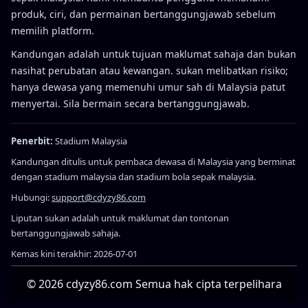
produk, ciri, dan permainan bertanggungjawab sebelum
memilih platform.
Kandungan adalah untuk tujuan maklumat sahaja dan bukan
nasihat perubatan atau kewangan. sukan melibatkan risiko;
hanya dewasa yang memenuhi umur sah di Malaysia patut
menyertai. Sila bermain secara bertanggungjawab.
Penerbit:
Stadium Malaysia
Kandungan ditulis untuk pembaca dewasa di Malaysia yang berminat
dengan stadium malaysia dan stadium bola sepak malaysia.
Hubungi:
support@cdyzy86.com
Liputan sukan adalah untuk maklumat dan tontonan
bertanggungjawab sahaja.
Kemas kini terakhir: 2026-07-01
© 2026 cdyzy86.com Semua hak cipta terpelihara