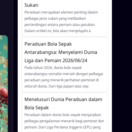
Sukan
Peraduan merupakan elemen penting dalam
pelbagai jenis sukan yang melibatkan
pertandingan antara pemain atau pasukan.
Dalam artikel ini, kita akan menjelajahi a
Peraduan Bola Sepak
Antarabangsa: Menyelami Dunia
Liga dan Pemain 2026/06/24
Pada tahun 2026, dunia bola sepak
antarabangsa semakin meriah dengan pelbagai
peraduan yang menarik perhatian peminat di
seluruh dunia. Dari liga papan atas sep
Menelusuri Dunia Peraduan dalam
Bola Sepak
Peraduan dalam dunia bola sepak menjanjikan
pelbagai pengalaman menarik bagi peminat dan
pemain. Dari Liga Perdana Inggeris (EPL) yang