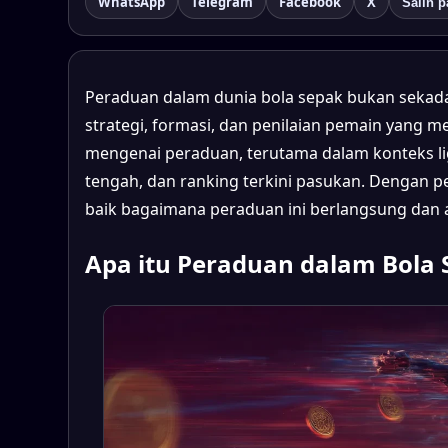
WhatsApp
Telegram
Facebook
X
Salin p
Peraduan dalam dunia bola sepak bukan sekada
strategi, formasi, dan penilaian pemain yang m
mengenai peraduan, terutama dalam konteks li
tengah, dan ranking terkini pasukan. Dengan 
baik bagaimana peraduan ini berlangsung dan
Apa itu Peraduan dalam Bola 