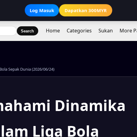
Log Masuk
Dapatkan 300MYR
Home
Categories
Sukan
More P
Search
ola Sepak Dunia (2026/06/24)
mahami Dinamika
alam Liga Bola