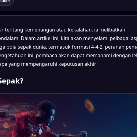
autan
r tentang kemenangan atau kekalahan; ia melibatkan
endalam. Dalam artikel ini, kita akan menyelami pelbagai a
ga bola sepak dunia, termasuk formasi 4-4-2, peranan pem
pengetahuan ini, pembaca akan dapat memahami dengan le
 apa yang mempengaruhi keputusan akhir.
Sepak?