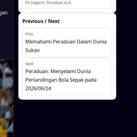
FA Inggeris. Peraduan ini b
ngan
Previous / Next
Prev
Memahami Peraduan Dalam Dunia
Sukan
Next
Peraduan: Menyelami Dunia
Pertandingan Bola Sepak pada
2026/06/24