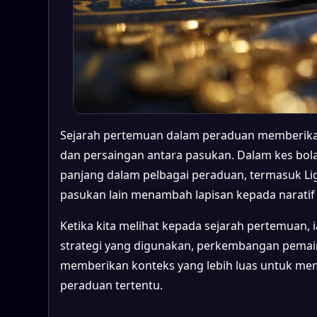
Sejarah pertemuan dalam peraduan memberikan
dan persaingan antara pasukan. Dalam kes bola
panjang dalam pelbagai peraduan, termasuk Lig
pasukan lain menambah lapisan kepada naratif 
Ketika kita melihat kepada sejarah pertemuan, 
strategi yang digunakan, perkembangan pemai
memberikan konteks yang lebih luas untuk me
peraduan tertentu.