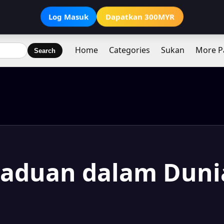
Log Masuk
Dapatkan 300MYR
Home
Categories
Sukan
More P
Search
aduan dalam Duni