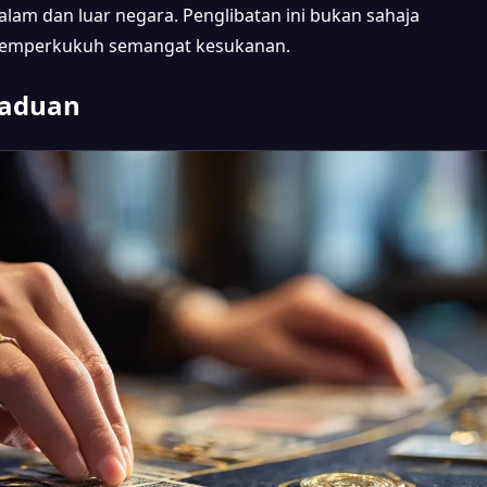
alam dan luar negara. Penglibatan ini bukan sahaja
memperkukuh semangat kesukanan.
raduan