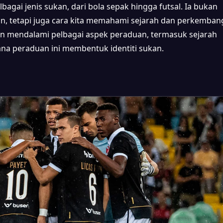
gai jenis sukan, dari bola sepak hingga futsal. Ia bukan
n, tetapi juga cara kita memahami sejarah dan perkemba
 akan mendalami pelbagai aspek peraduan, termasuk sejarah
na peraduan ini membentuk identiti sukan.