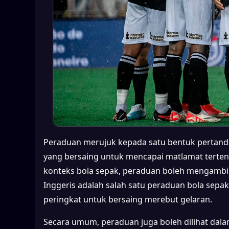
Peraduan merujuk kepada satu bentuk pertandi
yang bersaing untuk mencapai matlamat terten
konteks bola sepak, peraduan boleh mengambil b
Inggeris adalah salah satu peraduan bola sepa
peringkat untuk bersaing merebut gelaran.
Secara umum, peraduan juga boleh dilihat dalam