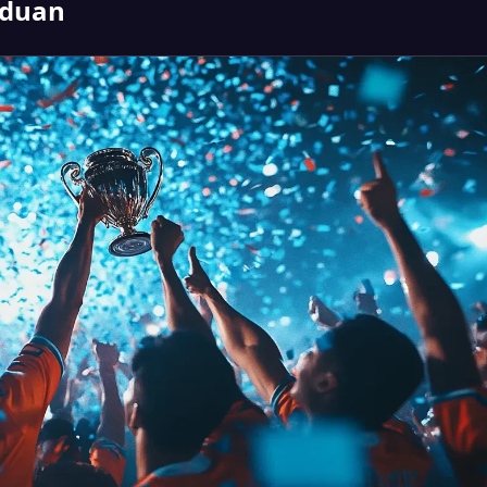
aduan