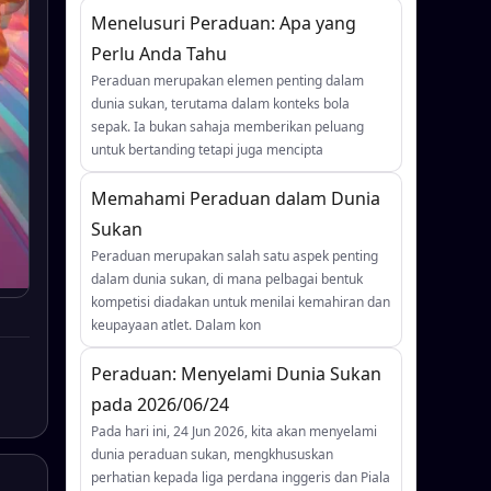
Menelusuri Peraduan: Apa yang
Perlu Anda Tahu
Peraduan merupakan elemen penting dalam
dunia sukan, terutama dalam konteks bola
sepak. Ia bukan sahaja memberikan peluang
untuk bertanding tetapi juga mencipta
Memahami Peraduan dalam Dunia
Sukan
Peraduan merupakan salah satu aspek penting
dalam dunia sukan, di mana pelbagai bentuk
kompetisi diadakan untuk menilai kemahiran dan
keupayaan atlet. Dalam kon
Peraduan: Menyelami Dunia Sukan
pada 2026/06/24
Pada hari ini, 24 Jun 2026, kita akan menyelami
dunia peraduan sukan, mengkhususkan
perhatian kepada liga perdana inggeris dan Piala