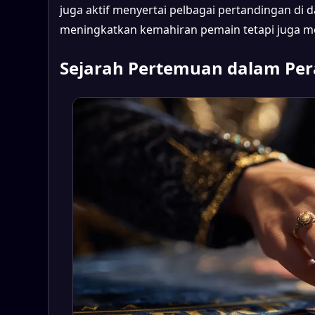
juga aktif menyertai pelbagai pertandingan di d
meningkatkan kemahiran pemain tetapi juga 
Sejarah Pertemuan dalam Pe