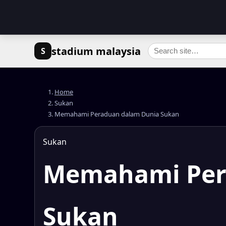
stadium malaysia
S
Search
Home
Sukan
Memahami Peraduan dalam Dunia Sukan
Sukan
Memahami Per
Sukan