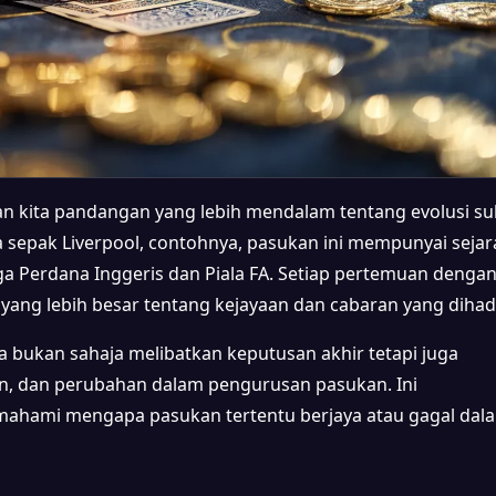
 kita pandangan yang lebih mendalam tentang evolusi s
 sepak Liverpool, contohnya, pasukan ini mempunyai sejar
a Perdana Inggeris dan Piala FA. Setiap pertemuan denga
yang lebih besar tentang kejayaan dan cabaran yang dihad
ia bukan sahaja melibatkan keputusan akhir tetapi juga
n, dan perubahan dalam pengurusan pasukan. Ini
mahami mengapa pasukan tertentu berjaya atau gagal dal