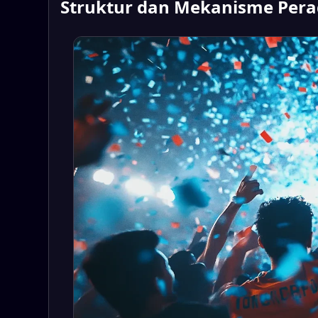
Struktur dan Mekanisme Per