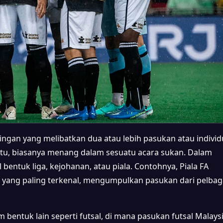
ngan yang melibatkan dua atau lebih pasukan atau individ
tu, biasanya menang dalam sesuatu acara sukan. Dalam
entuk liga, kejohanan, atau piala. Contohnya, Piala FA
k yang paling terkenal, mengumpulkan pasukan dari pelbag
 bentuk lain seperti futsal, di mana pasukan futsal Malays