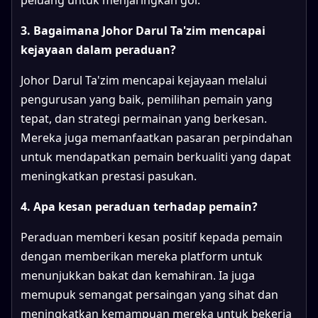
3. Bagaimana Johor Darul Ta'zim mencapai
kejayaan dalam peraduan?
Johor Darul Ta'zim mencapai kejayaan melalui
pengurusan yang baik, pemilihan pemain yang
tepat, dan strategi permainan yang berkesan.
Mereka juga memanfaatkan pasaran perpindahan
untuk mendapatkan pemain berkualiti yang dapat
meningkatkan prestasi pasukan.
4. Apa kesan peraduan terhadap pemain?
Peraduan memberi kesan positif kepada pemain
dengan memberikan mereka platform untuk
menunjukkan bakat dan kemahiran. Ia juga
memupuk semangat persaingan yang sihat dan
meningkatkan kemampuan mereka untuk bekerja