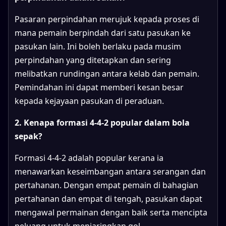
Pasaran perpindahan merujuk kepada proses di
mana pemain berpindah dari satu pasukan ke
pasukan lain. Ini boleh berlaku pada musim
perpindahan yang ditetapkan dan sering
melibatkan rundingan antara kelab dan pemain.
Pemindahan ini dapat memberi kesan besar
kepada kejayaan pasukan di peraduan.
2. Kenapa formasi 4-4-2 popular dalam bola
sepak?
Formasi 4-4-2 adalah popular kerana ia
menawarkan keseimbangan antara serangan dan
pertahanan. Dengan empat pemain di bahagian
pertahanan dan empat di tengah, pasukan dapat
mengawal permainan dengan baik serta mencipta
peluang untuk menjaringkan gol.