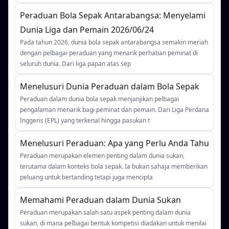
Peraduan Bola Sepak Antarabangsa: Menyelami
Dunia Liga dan Pemain 2026/06/24
Pada tahun 2026, dunia bola sepak antarabangsa semakin meriah
dengan pelbagai peraduan yang menarik perhatian peminat di
seluruh dunia. Dari liga papan atas sep
Menelusuri Dunia Peraduan dalam Bola Sepak
Peraduan dalam dunia bola sepak menjanjikan pelbagai
pengalaman menarik bagi peminat dan pemain. Dari Liga Perdana
Inggeris (EPL) yang terkenal hingga pasukan t
Menelusuri Peraduan: Apa yang Perlu Anda Tahu
Peraduan merupakan elemen penting dalam dunia sukan,
terutama dalam konteks bola sepak. Ia bukan sahaja memberikan
peluang untuk bertanding tetapi juga mencipta
Memahami Peraduan dalam Dunia Sukan
Peraduan merupakan salah satu aspek penting dalam dunia
sukan, di mana pelbagai bentuk kompetisi diadakan untuk menilai