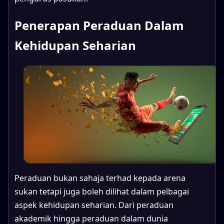
Penerapan Peraduan Dalam
Kehidupan Seharian
Peraduan bukan sahaja terhad kepada arena
sukan tetapi juga boleh dilihat dalam pelbagai
aspek kehidupan seharian. Dari peraduan
akademik hingga peraduan dalam dunia