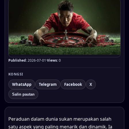
Published:
2026-07-01
·
Views:
0
KONGSI
WhatsApp
Telegram
Facebook
X
Salin pautan
Peraduan dalam dunia sukan merupakan salah
satu aspek yang paling menarik dan dinamik. Ia