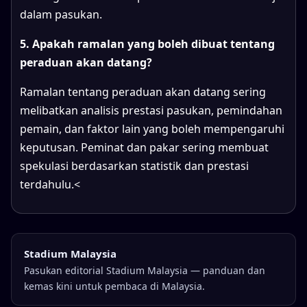
dalam pasukan.
5. Apakah ramalan yang boleh dibuat tentang
peraduan akan datang?
Ramalan tentang peraduan akan datang sering
melibatkan analisis prestasi pasukan, pemindahan
pemain, dan faktor lain yang boleh mempengaruhi
keputusan. Peminat dan pakar sering membuat
spekulasi berdasarkan statistik dan prestasi
terdahulu.<
Stadium Malaysia
Pasukan editorial Stadium Malaysia — panduan dan
kemas kini untuk pembaca di Malaysia.