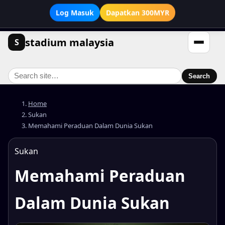
Log Masuk
Dapatkan 300MYR
stadium malaysia
S
Search
Search
Home
Sukan
Memahami Peraduan Dalam Dunia Sukan
Sukan
Memahami Peraduan
Dalam Dunia Sukan