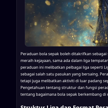
Peraduan bola sepak boleh ditakrifkan sebagai
meraih kejayaan, sama ada dalam liga tempatan
peraduan ini melibatkan pelbagai liga seperti
sebagai salah satu pasukan yang bersaing. Per
tetapi juga melibatkan aktiviti di luar padang 
Pengetahuan tentang struktur dan fungsi pe
tentang bagaimana bola sepak berkembang di r
Struktur Liga dan Format Pe