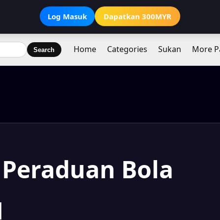
Log Masuk
Dapatkan 300MYR
Home
Categories
Sukan
More P
Search
 Peraduan Bola
N