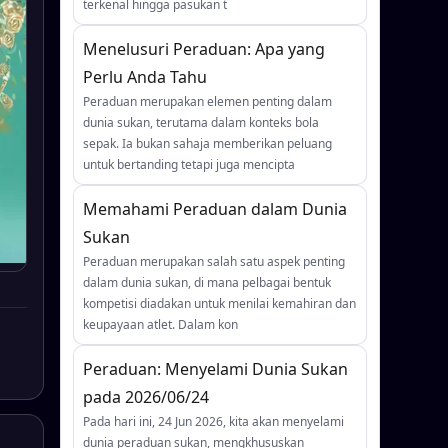
terkenal hingga pasukan t
Menelusuri Peraduan: Apa yang
Perlu Anda Tahu
Peraduan merupakan elemen penting dalam
dunia sukan, terutama dalam konteks bola
sepak. Ia bukan sahaja memberikan peluang
untuk bertanding tetapi juga mencipta
Memahami Peraduan dalam Dunia
Sukan
Peraduan merupakan salah satu aspek penting
dalam dunia sukan, di mana pelbagai bentuk
kompetisi diadakan untuk menilai kemahiran dan
keupayaan atlet. Dalam kon
Peraduan: Menyelami Dunia Sukan
pada 2026/06/24
Pada hari ini, 24 Jun 2026, kita akan menyelami
dunia peraduan sukan, mengkhususkan