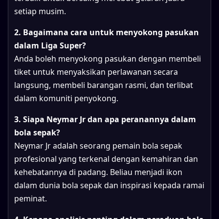
setiap musim.
2. Bagaimana cara untuk menyokong pasukan
dalam Liga Super?
Anda boleh menyokong pasukan dengan membeli
tiket untuk menyaksikan perlawanan secara
langsung, membeli barangan rasmi, dan terlibat
dalam komuniti penyokong.
3. Siapa Neymar Jr dan apa peranannya dalam
bola sepak?
Neymar Jr adalah seorang pemain bola sepak
profesional yang terkenal dengan kemahiran dan
kehebatannya di padang. Beliau menjadi ikon
dalam dunia bola sepak dan inspirasi kepada ramai
peminat.