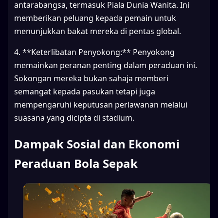
antarabangsa, termasuk Piala Dunia Wanita. Ini
memberikan peluang kepada pemain untuk
menunjukkan bakat mereka di pentas global.
4. **Keterlibatan Penyokong:** Penyokong
memainkan peranan penting dalam peraduan ini.
Sokongan mereka bukan sahaja memberi
semangat kepada pasukan tetapi juga
mempengaruhi keputusan perlawanan melalui
suasana yang dicipta di stadium.
Dampak Sosial dan Ekonomi
Peraduan Bola Sepak