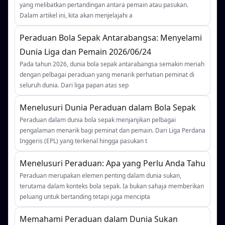
yang melibatkan pertandingan antara pemain atau pasukan.
Dalam artikel ini, kita akan menjelajahi a
Peraduan Bola Sepak Antarabangsa: Menyelami
Dunia Liga dan Pemain 2026/06/24
Pada tahun 2026, dunia bola sepak antarabangsa semakin meriah
dengan pelbagai peraduan yang menarik perhatian peminat di
seluruh dunia. Dari liga papan atas sep
Menelusuri Dunia Peraduan dalam Bola Sepak
Peraduan dalam dunia bola sepak menjanjikan pelbagai
pengalaman menarik bagi peminat dan pemain. Dari Liga Perdana
Inggeris (EPL) yang terkenal hingga pasukan t
Menelusuri Peraduan: Apa yang Perlu Anda Tahu
Peraduan merupakan elemen penting dalam dunia sukan,
terutama dalam konteks bola sepak. Ia bukan sahaja memberikan
peluang untuk bertanding tetapi juga mencipta
Memahami Peraduan dalam Dunia Sukan