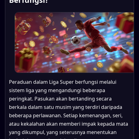
Peraduan dalam Liga Super berfungsi melalui
sistem liga yang mengandungi beberapa
peringkat. Pasukan akan bertanding secara
berkala dalam satu musim yang terdiri daripada
beberapa perlawanan. Setiap kemenangan, seri,
atau kekalahan akan memberi impak kepada mata
yang dikumpul, yang seterusnya menentukan