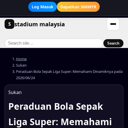
Log Masuk
Dapatkan 300MYR
stadium malaysia
S
Search
Search
Home
Sukan
Peraduan Bola Sepak Liga Super: Memahami Dinamiknya pada
2026/06/24
Sukan
Peraduan Bola Sepak
Liga Super: Memahami