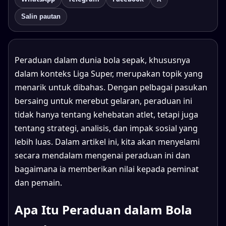
Salin pautan
Peraduan dalam dunia bola sepak, khususnya
dalam konteks Liga Super, merupakan topik yang
menarik untuk dibahas. Dengan pelbagai pasukan
bersaing untuk merebut gelaran, peraduan ini
tidak hanya tentang kehebatan atlet, tetapi juga
tentang strategi, analisis, dan impak sosial yang
lebih luas. Dalam artikel ini, kita akan menyelami
secara mendalam mengenai peraduan ini dan
bagaimana ia memberikan nilai kepada peminat
dan pemain.
Apa Itu Peraduan dalam Bola