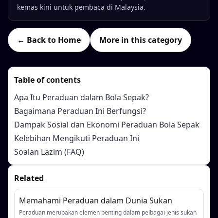
kemas kini untuk pembaca di Malaysia.
← Back to Home
More in this category
Table of contents
Apa Itu Peraduan dalam Bola Sepak?
Bagaimana Peraduan Ini Berfungsi?
Dampak Sosial dan Ekonomi Peraduan Bola Sepak
Kelebihan Mengikuti Peraduan Ini
Soalan Lazim (FAQ)
Related
Memahami Peraduan dalam Dunia Sukan
Peraduan merupakan elemen penting dalam pelbagai jenis sukan