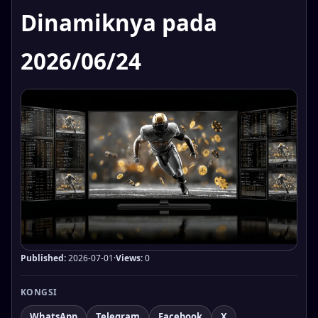
Dinamiknya pada
2026/06/24
Published:
2026-07-01
·
Views:
0
KONGSI
WhatsApp
Telegram
Facebook
X