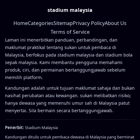
stadium malaysia
Home
Categories
Sitemap
Privacy Policy
About Us
Terms of Service
Laman ini menerbitkan panduan, perbandingan, dan
maklumat praktikal tentang sukan untuk pembaca di
Malaysia, berfokus pada stadium malaysia dan stadium bola
sepak malaysia. Kami membantu pengguna memahami
produk, ciri, dan permainan bertanggungjawab sebelum
memilih platform.
Kandungan adalah untuk tujuan maklumat sahaja dan bukan
nasihat perubatan atau kewangan. sukan melibatkan risiko;
hanya dewasa yang memenuhi umur sah di Malaysia patut
menyertai. Sila bermain secara bertanggungjawab.
Penerbit:
Stadium Malaysia
Kandungan ditulis untuk pembaca dewasa di Malaysia yang berminat