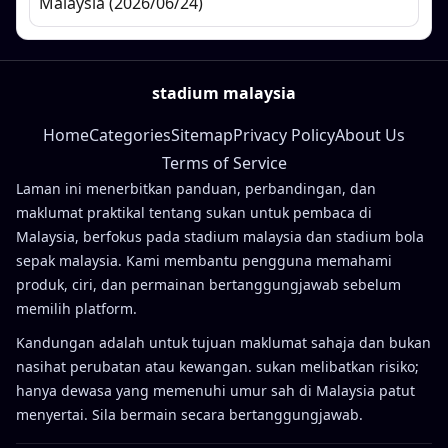
Malaysia (2026/06/24)
stadium malaysia
Home
Categories
Sitemap
Privacy Policy
About Us
Terms of Service
Laman ini menerbitkan panduan, perbandingan, dan
maklumat praktikal tentang sukan untuk pembaca di
Malaysia, berfokus pada stadium malaysia dan stadium bola
sepak malaysia. Kami membantu pengguna memahami
produk, ciri, dan permainan bertanggungjawab sebelum
memilih platform.
Kandungan adalah untuk tujuan maklumat sahaja dan bukan
nasihat perubatan atau kewangan. sukan melibatkan risiko;
hanya dewasa yang memenuhi umur sah di Malaysia patut
menyertai. Sila bermain secara bertanggungjawab.