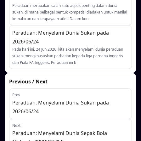
Peraduan merupakan salah satu aspek penting dalam dunia
sukan, di mana pelbagai bentuk kompetisi diadakan untuk menilai
kemahiran dan keupayaan atlet. Dalam kon
Peraduan: Menyelami Dunia Sukan pada
2026/06/24
Pada hari ini, 24 Jun 2026, kita akan menyelami dunia peraduan
sukan, mengkhususkan perhatian kepada liga perdana inggeris
dan Piala FA Inggeris. Peraduan ini b
Previous / Next
Prev
Peraduan: Menyelami Dunia Sukan pada
2026/06/24
Next
Peraduan: Menyelami Dunia Sepak Bola