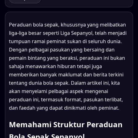
Peraduan bola sepak, khususnya yang melibatkan
liga-liga besar seperti Liga Sepanyol, telah menjadi
tumpuan ramai peminat sukan di seluruh dunia.
Dengan pelbagai pasukan yang bersaing dan
pemain bintang yang beraksi, peraduan ini bukan
sahaja menawarkan hiburan tetapi juga
memberikan banyak maklumat dan berita terkini
tentang dunia bola sepak. Dalam artikel ini, kita
akan menyelami pelbagai aspek mengenai
peraduan ini, termasuk format, pasukan terlibat,
dan faedah yang dapat dinikmati oleh peminat.
Memahami Struktur Peraduan
Bola Sepak Sepanyol