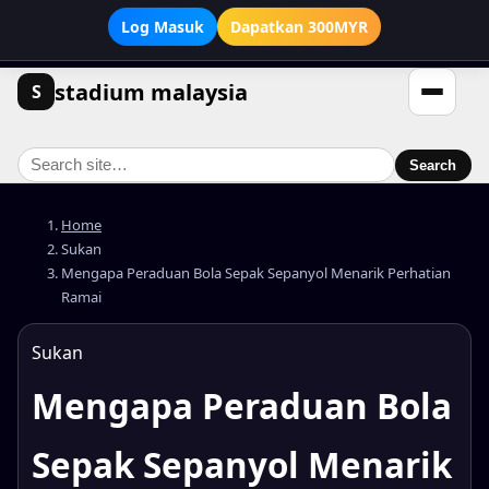
Log Masuk
Dapatkan 300MYR
stadium malaysia
S
Search
Search
Home
Sukan
Mengapa Peraduan Bola Sepak Sepanyol Menarik Perhatian
Ramai
Sukan
Mengapa Peraduan Bola
Sepak Sepanyol Menarik