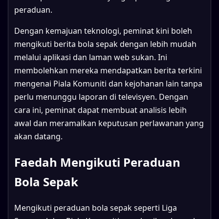
peraduan.
Dengan kemajuan teknologi, peminat kini boleh
mengikuti berita bola sepak dengan lebih mudah
melalui aplikasi dan laman web sukan. Ini
membolehkan mereka mendapatkan berita terkini
mengenai Piala Komuniti dan kejohanan lain tanpa
perlu menunggu laporan di televisyen. Dengan
cara ini, peminat dapat membuat analisis lebih
awal dan meramalkan keputusan perlawanan yang
akan datang.
Faedah Mengikuti Peraduan
Bola Sepak
Mengikuti peraduan bola sepak seperti Liga