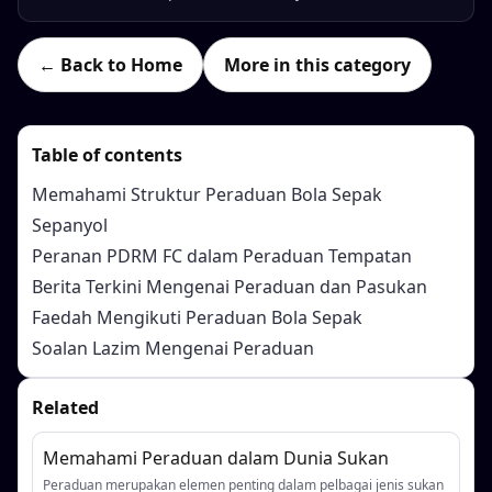
← Back to Home
More in this category
Table of contents
Memahami Struktur Peraduan Bola Sepak
Sepanyol
Peranan PDRM FC dalam Peraduan Tempatan
Berita Terkini Mengenai Peraduan dan Pasukan
Faedah Mengikuti Peraduan Bola Sepak
Soalan Lazim Mengenai Peraduan
Related
Memahami Peraduan dalam Dunia Sukan
Peraduan merupakan elemen penting dalam pelbagai jenis sukan