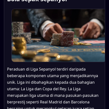
Peraduan di Liga Sepanyol terdiri daripada
beberapa komponen utama yang menjadikannya
unik. Liga ini dibahagikan kepada dua bahagian
utama: La Liga dan Copa del Rey. La Liga
merupakan liga utama di mana pasukan-pasukan
berprestij seperti Real Madrid dan Barcelona
bersaing untuk merangkul gelaran juara setiap