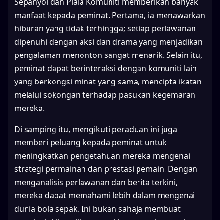
Sepanyol dan Piala Komuniti memberikan banyak
manfaat kepada peminat. Pertama, ia menawarkan
hiburan yang tidak terhingga; setiap perlawanan
dipenuhi dengan aksi dan drama yang menjadikan
pengalaman menonton sangat menarik. Selain itu,
peminat dapat berinteraksi dengan komuniti lain
yang berkongsi minat yang sama, mencipta ikatan
melalui sokongan terhadap pasukan kegemaran
mereka.
Di samping itu, mengikuti peraduan ini juga
memberi peluang kepada peminat untuk
meningkatkan pengetahuan mereka mengenai
strategi permainan dan prestasi pemain. Dengan
menganalisis perlawanan dan berita terkini,
mereka dapat memahami lebih dalam mengenai
dunia bola sepak. Ini bukan sahaja membuat