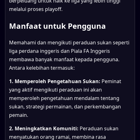
berpeluang untuk naik ke liga yang lebih tinggi
melalui proses playoff.
Manfaat untuk Pengguna
Memahami dan mengikuti peraduan sukan seperti
liga perdana inggeris dan Piala FA Inggeris
membawa banyak manfaat kepada pengguna.
Antara kelebihan termasuk:
1. Memperoleh Pengetahuan Sukan:
Peminat
yang aktif mengikuti peraduan ini akan
memperoleh pengetahuan mendalam tentang
sukan, strategi permainan, dan perkembangan
pemain.
2. Meningkatkan Komuniti:
Peraduan sukan
menyatukan orang ramai, membina rasa