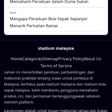
Memahami Peraduan dalam Dunia Sukan
Next
Mengapa Peraduan Bola Sepak Sepanyol
Menarik Perhatian Ramai
stadium malaysia
Home
Categories
Sitemap
Privacy Policy
About Us
Terms of Service
Laman ini menerbitkan panduan, perbandingan, dan
maklumat praktikal tentang sukan untuk pembaca di
Malaysia, berfokus pada stadium malaysia dan stadium bola
sepak malaysia. Kami membantu pengguna memahami
produk, ciri, dan permainan bertanggungjawab sebelum
memilih platform.
Kandungan adalah untuk tujuan maklumat sahaja dan bukan