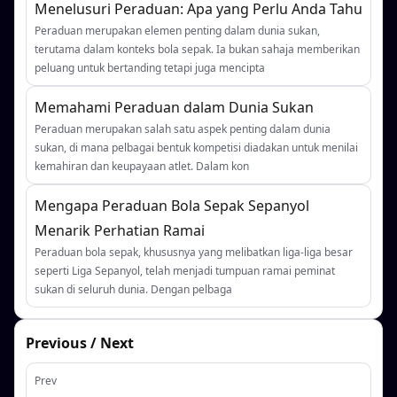
Menelusuri Peraduan: Apa yang Perlu Anda Tahu
Peraduan merupakan elemen penting dalam dunia sukan,
terutama dalam konteks bola sepak. Ia bukan sahaja memberikan
peluang untuk bertanding tetapi juga mencipta
Memahami Peraduan dalam Dunia Sukan
Peraduan merupakan salah satu aspek penting dalam dunia
sukan, di mana pelbagai bentuk kompetisi diadakan untuk menilai
kemahiran dan keupayaan atlet. Dalam kon
Mengapa Peraduan Bola Sepak Sepanyol
Menarik Perhatian Ramai
Peraduan bola sepak, khususnya yang melibatkan liga-liga besar
seperti Liga Sepanyol, telah menjadi tumpuan ramai peminat
sukan di seluruh dunia. Dengan pelbaga
Previous / Next
Prev