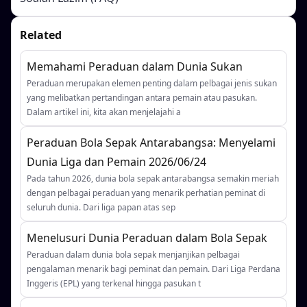
Related
Memahami Peraduan dalam Dunia Sukan
Peraduan merupakan elemen penting dalam pelbagai jenis sukan
yang melibatkan pertandingan antara pemain atau pasukan.
Dalam artikel ini, kita akan menjelajahi a
Peraduan Bola Sepak Antarabangsa: Menyelami
Dunia Liga dan Pemain 2026/06/24
Pada tahun 2026, dunia bola sepak antarabangsa semakin meriah
dengan pelbagai peraduan yang menarik perhatian peminat di
seluruh dunia. Dari liga papan atas sep
Menelusuri Dunia Peraduan dalam Bola Sepak
Peraduan dalam dunia bola sepak menjanjikan pelbagai
pengalaman menarik bagi peminat dan pemain. Dari Liga Perdana
Inggeris (EPL) yang terkenal hingga pasukan t