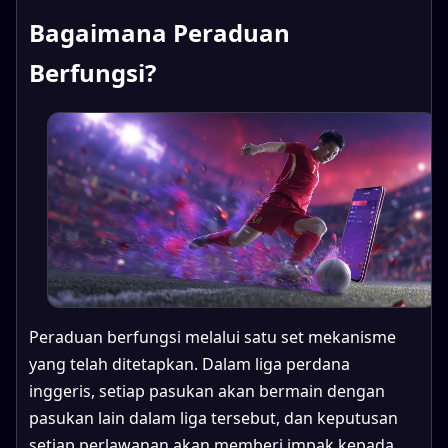
Bagaimana Peraduan
Berfungsi?
Peraduan berfungsi melalui satu set mekanisme
yang telah ditetapkan. Dalam liga perdana
inggeris, setiap pasukan akan bermain dengan
pasukan lain dalam liga tersebut, dan keputusan
setiap perlawanan akan memberi impak kepada