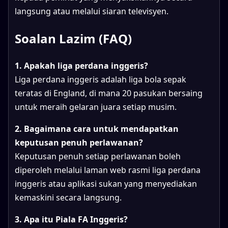
langsung atau melalui siaran televisyen.
Soalan Lazim (FAQ)
1. Apakah liga perdana inggeris?
Liga perdana inggeris adalah liga bola sepak
teratas di England, di mana 20 pasukan bersaing
untuk meraih gelaran juara setiap musim.
2. Bagaimana cara untuk mendapatkan
keputusan penuh perlawanan?
Keputusan penuh setiap perlawanan boleh
diperoleh melalui laman web rasmi liga perdana
inggeris atau aplikasi sukan yang menyediakan
kemaskini secara langsung.
3. Apa itu Piala FA Inggeris?