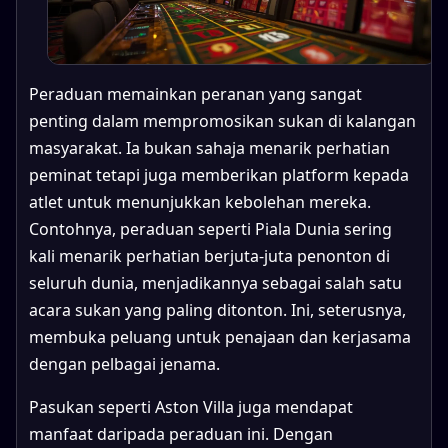
Peraduan memainkan peranan yang sangat
penting dalam mempromosikan sukan di kalangan
masyarakat. Ia bukan sahaja menarik perhatian
peminat tetapi juga memberikan platform kepada
atlet untuk menunjukkan kebolehan mereka.
Contohnya, peraduan seperti Piala Dunia sering
kali menarik perhatian berjuta-juta penonton di
seluruh dunia, menjadikannya sebagai salah satu
acara sukan yang paling ditonton. Ini, seterusnya,
membuka peluang untuk penajaan dan kerjasama
dengan pelbagai jenama.
Pasukan seperti Aston Villa juga mendapat
manfaat daripada peraduan ini. Dengan