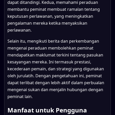
dapat ditandingi. Kedua, memahami peraduan
membantu peminat membuat ramalan tentang
keputusan perlawanan, yang meningkatkan
pengalaman mereka ketika menyaksikan
perlawanan.
Selain itu, mengikuti berita dan perkembangan
mengenai peraduan membolehkan peminat
mendapatkan maklumat terkini tentang pasukan
kesayangan mereka. Ini termasuk prestasi,
kecederaan pemain, dan strategi yang digunakan
oleh jurulatih. Dengan pengetahuan ini, peminat
dapat terlibat dengan lebih aktif dalam perbualan
mengenai sukan dan menjalin hubungan dengan
peminat lain.
Manfaat untuk Pengguna