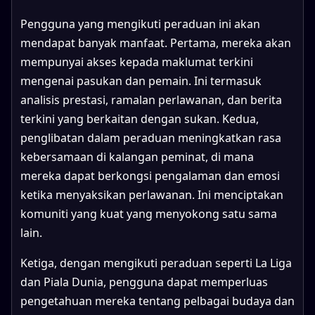
Pengguna yang mengikuti peraduan ini akan
mendapat banyak manfaat. Pertama, mereka akan
mempunyai akses kepada maklumat terkini
mengenai pasukan dan pemain. Ini termasuk
analisis prestasi, ramalan perlawanan, dan berita
terkini yang berkaitan dengan sukan. Kedua,
penglibatan dalam peraduan meningkatkan rasa
kebersamaan di kalangan peminat, di mana
mereka dapat berkongsi pengalaman dan emosi
ketika menyaksikan perlawanan. Ini menciptakan
komuniti yang kuat yang menyokong satu sama
lain.
Ketiga, dengan mengikuti peraduan seperti La Liga
dan Piala Dunia, pengguna dapat memperluas
pengetahuan mereka tentang pelbagai budaya dan