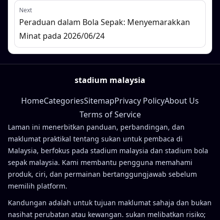
Next
Peraduan dalam Bola Sepak: Menyemarakkan
Minat pada 2026/06/24
stadium malaysia
Home
Categories
Sitemap
Privacy Policy
About Us
Terms of Service
Laman ini menerbitkan panduan, perbandingan, dan
maklumat praktikal tentang sukan untuk pembaca di
Malaysia, berfokus pada stadium malaysia dan stadium bola
sepak malaysia. Kami membantu pengguna memahami
produk, ciri, dan permainan bertanggungjawab sebelum
memilih platform.
Kandungan adalah untuk tujuan maklumat sahaja dan bukan
nasihat perubatan atau kewangan. sukan melibatkan risiko;