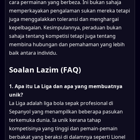
cara permainan yang berbeza. Ini bukan sahaja
memperkayakan pengalaman sukan mereka tetapi
juga menggalakkan toleransi dan menghargai
kepelbagaian. Kesimpulannya, peraduan bukan
sahaja tentang kompetisi tetapi juga tentang
membina hubungan dan pemahaman yang lebih
baik antara individu.
Soalan Lazim (FAQ)
1. Apa itu La Liga dan apa yang membuatnya
unik?
La Liga adalah liga bola sepak profesional di
Sepanyol yang menampilkan beberapa pasukan
terkemuka dunia. Ia unik kerana tahap
kompetisinya yang tinggi dan pemain-pemain
berbakat yang beraksi di dalamnya seperti Lionel