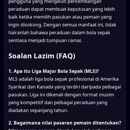
pengguna yang mengikuti perkembangan
peraduan dapat membuat keputusan yang lebih
baik ketika memilih pasukan atau pemain yang
ingin disokong. Dengan semua manfaat ini, tidak
hairanlah bahawa peraduan dalam bola sepak
sentiasa menjadi tumpuan ramai.
Soalan Lazim (FAQ)
1. Apa itu Liga Major Bola Sepak (MLS)?
MLS adalah liga bola sepak profesional di Amerika
Syarikat dan Kanada yang terdiri daripada pelbagai
pasukan. Liga ini dikenali dengan format musim
yang kompetitif dan pelbagai peraduan yang
diadakan sepanjang tahun.
2. Bagaimana nilai pasaran pemain ditentukan?