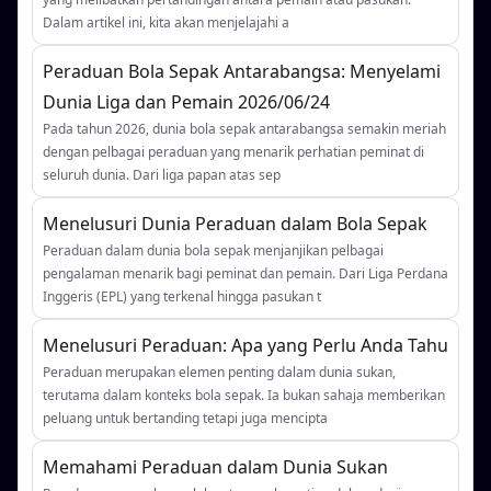
Dalam artikel ini, kita akan menjelajahi a
Peraduan Bola Sepak Antarabangsa: Menyelami
Dunia Liga dan Pemain 2026/06/24
Pada tahun 2026, dunia bola sepak antarabangsa semakin meriah
dengan pelbagai peraduan yang menarik perhatian peminat di
seluruh dunia. Dari liga papan atas sep
Menelusuri Dunia Peraduan dalam Bola Sepak
Peraduan dalam dunia bola sepak menjanjikan pelbagai
pengalaman menarik bagi peminat dan pemain. Dari Liga Perdana
Inggeris (EPL) yang terkenal hingga pasukan t
Menelusuri Peraduan: Apa yang Perlu Anda Tahu
Peraduan merupakan elemen penting dalam dunia sukan,
terutama dalam konteks bola sepak. Ia bukan sahaja memberikan
peluang untuk bertanding tetapi juga mencipta
Memahami Peraduan dalam Dunia Sukan