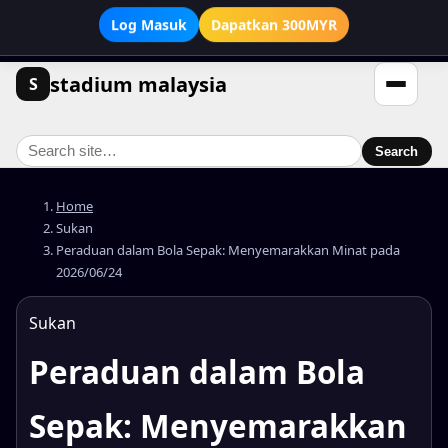
Log Masuk
Dapatkan 300MYR
stadium malaysia
S
Search
Search
Home
Sukan
Peraduan dalam Bola Sepak: Menyemarakkan Minat pada
2026/06/24
Sukan
Peraduan dalam Bola
Sepak: Menyemarakkan