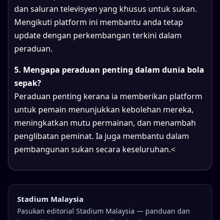
dan saluran televisyen yang khusus untuk sukan.
Mengikuti platform ini membantu anda tetap
update dengan perkembangan terkini dalam
peraduan.
5. Mengapa peraduan penting dalam dunia bola
sepak?
Peraduan penting kerana ia memberikan platform
untuk pemain menunjukkan kebolehan mereka,
meningkatkan mutu permainan, dan menambah
penglibatan peminat. Ia juga membantu dalam
pembangunan sukan secara keseluruhan.<
Stadium Malaysia
Pasukan editorial Stadium Malaysia — panduan dan