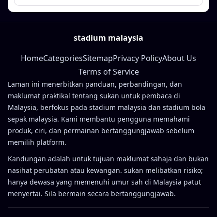
stadium malaysia
Home
Categories
Sitemap
Privacy Policy
About Us
Terms of Service
Laman ini menerbitkan panduan, perbandingan, dan
maklumat praktikal tentang sukan untuk pembaca di
Malaysia, berfokus pada stadium malaysia dan stadium bola
sepak malaysia. Kami membantu pengguna memahami
produk, ciri, dan permainan bertanggungjawab sebelum
memilih platform.
Kandungan adalah untuk tujuan maklumat sahaja dan bukan
nasihat perubatan atau kewangan. sukan melibatkan risiko;
hanya dewasa yang memenuhi umur sah di Malaysia patut
menyertai. Sila bermain secara bertanggungjawab.