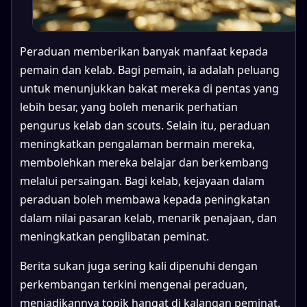
Peraduan memberikan banyak manfaat kepada
pemain dan kelab. Bagi pemain, ia adalah peluang
untuk menunjukkan bakat mereka di pentas yang
lebih besar, yang boleh menarik perhatian
pengurus kelab dan scouts. Selain itu, peraduan
meningkatkan pengalaman bermain mereka,
membolehkan mereka belajar dan berkembang
melalui persaingan. Bagi kelab, kejayaan dalam
peraduan boleh membawa kepada peningkatan
dalam nilai pasaran kelab, menarik penajaan, dan
meningkatkan penglibatan peminat.
Berita sukan juga sering kali dipenuhi dengan
perkembangan terkini mengenai peraduan,
menjadikannya topik hangat di kalangan peminat.