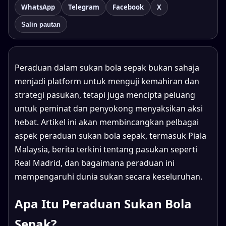
WhatsApp
Telegram
Facebook
X
Salin pautan
Peraduan dalam sukan bola sepak bukan sahaja
menjadi platform untuk menguji kemahiran dan
strategi pasukan, tetapi juga mencipta peluang
untuk peminat dan penyokong menyaksikan aksi
hebat. Artikel ini akan membincangkan pelbagai
aspek peraduan sukan bola sepak, termasuk Piala
Malaysia, berita terkini tentang pasukan seperti
Real Madrid, dan bagaimana peraduan ini
mempengaruhi dunia sukan secara keseluruhan.
Apa Itu Peraduan Sukan Bola
Sepak?