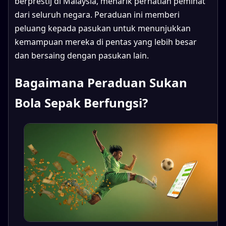
berprestij di Malaysia, menarik perhatian peminat
dari seluruh negara. Peraduan ini memberi
peluang kepada pasukan untuk menunjukkan
kemampuan mereka di pentas yang lebih besar
dan bersaing dengan pasukan lain.
Bagaimana Peraduan Sukan
Bola Sepak Berfungsi?