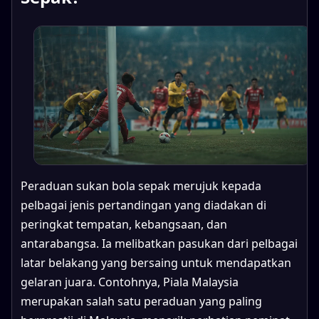
Peraduan sukan bola sepak merujuk kepada
pelbagai jenis pertandingan yang diadakan di
peringkat tempatan, kebangsaan, dan
antarabangsa. Ia melibatkan pasukan dari pelbagai
latar belakang yang bersaing untuk mendapatkan
gelaran juara. Contohnya, Piala Malaysia
merupakan salah satu peraduan yang paling