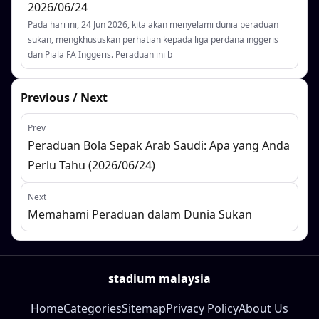
2026/06/24
Pada hari ini, 24 Jun 2026, kita akan menyelami dunia peraduan
sukan, mengkhususkan perhatian kepada liga perdana inggeris
dan Piala FA Inggeris. Peraduan ini b
Previous / Next
Prev
Peraduan Bola Sepak Arab Saudi: Apa yang Anda
Perlu Tahu (2026/06/24)
Next
Memahami Peraduan dalam Dunia Sukan
stadium malaysia
Home
Categories
Sitemap
Privacy Policy
About Us