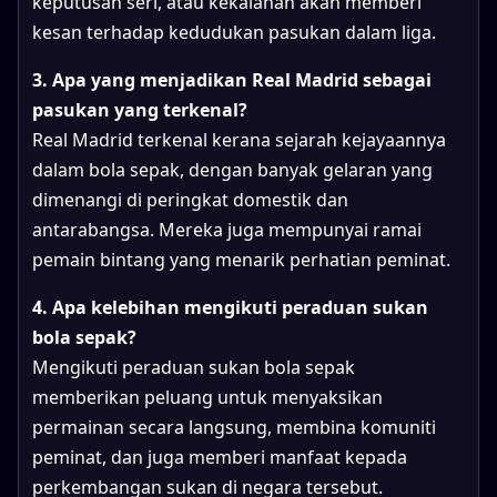
keputusan seri, atau kekalahan akan memberi
kesan terhadap kedudukan pasukan dalam liga.
3. Apa yang menjadikan Real Madrid sebagai
pasukan yang terkenal?
Real Madrid terkenal kerana sejarah kejayaannya
dalam bola sepak, dengan banyak gelaran yang
dimenangi di peringkat domestik dan
antarabangsa. Mereka juga mempunyai ramai
pemain bintang yang menarik perhatian peminat.
4. Apa kelebihan mengikuti peraduan sukan
bola sepak?
Mengikuti peraduan sukan bola sepak
memberikan peluang untuk menyaksikan
permainan secara langsung, membina komuniti
peminat, dan juga memberi manfaat kepada
perkembangan sukan di negara tersebut.