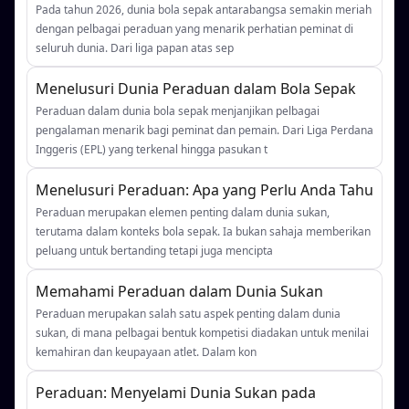
Pada tahun 2026, dunia bola sepak antarabangsa semakin meriah
dengan pelbagai peraduan yang menarik perhatian peminat di
seluruh dunia. Dari liga papan atas sep
Menelusuri Dunia Peraduan dalam Bola Sepak
Peraduan dalam dunia bola sepak menjanjikan pelbagai
pengalaman menarik bagi peminat dan pemain. Dari Liga Perdana
Inggeris (EPL) yang terkenal hingga pasukan t
Menelusuri Peraduan: Apa yang Perlu Anda Tahu
Peraduan merupakan elemen penting dalam dunia sukan,
terutama dalam konteks bola sepak. Ia bukan sahaja memberikan
peluang untuk bertanding tetapi juga mencipta
Memahami Peraduan dalam Dunia Sukan
Peraduan merupakan salah satu aspek penting dalam dunia
sukan, di mana pelbagai bentuk kompetisi diadakan untuk menilai
kemahiran dan keupayaan atlet. Dalam kon
Peraduan: Menyelami Dunia Sukan pada