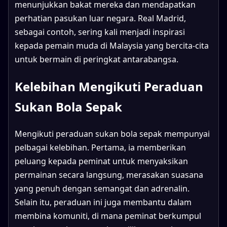
menunjukkan bakat mereka dan mendapatkan
perhatian pasukan luar negara. Real Madrid,
sebagai contoh, sering kali menjadi inspirasi
kepada pemain muda di Malaysia yang bercita-cita
untuk bermain di peringkat antarabangsa.
Kelebihan Mengikuti Peraduan
Sukan Bola Sepak
Mengikuti peraduan sukan bola sepak mempunyai
pelbagai kelebihan. Pertama, ia memberikan
peluang kepada peminat untuk menyaksikan
permainan secara langsung, merasakan suasana
yang penuh dengan semangat dan adrenalin.
Selain itu, peraduan ini juga membantu dalam
membina komuniti, di mana peminat berkumpul