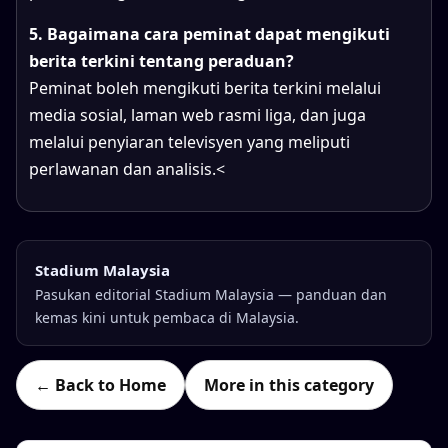
5. Bagaimana cara peminat dapat mengikuti
berita terkini tentang peraduan?
Peminat boleh mengikuti berita terkini melalui
media sosial, laman web rasmi liga, dan juga
melalui penyiaran televisyen yang meliputi
perlawanan dan analisis.<
Stadium Malaysia
Pasukan editorial Stadium Malaysia — panduan dan
kemas kini untuk pembaca di Malaysia.
← Back to Home
More in this category