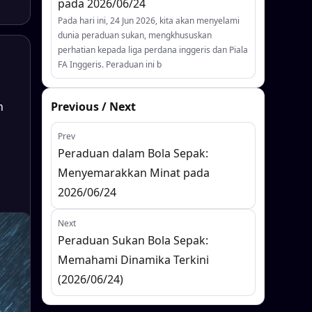
pada 2026/06/24
Pada hari ini, 24 Jun 2026, kita akan menyelami
dunia peraduan sukan, mengkhususkan
perhatian kepada liga perdana inggeris dan Piala
FA Inggeris. Peraduan ini b
n
Previous / Next
Prev
Peraduan dalam Bola Sepak:
Menyemarakkan Minat pada
2026/06/24
Next
Peraduan Sukan Bola Sepak:
Memahami Dinamika Terkini
(2026/06/24)