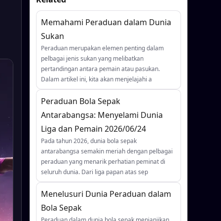
Memahami Peraduan dalam Dunia
Sukan
Peraduan merupakan elemen penting dalam
pelbagai jenis sukan yang melibatkan
pertandingan antara pemain atau pasukan.
Dalam artikel ini, kita akan menjelajahi a
Peraduan Bola Sepak
Antarabangsa: Menyelami Dunia
Liga dan Pemain 2026/06/24
Pada tahun 2026, dunia bola sepak
antarabangsa semakin meriah dengan pelbagai
peraduan yang menarik perhatian peminat di
seluruh dunia. Dari liga papan atas sep
Menelusuri Dunia Peraduan dalam
Bola Sepak
Peraduan dalam dunia bola sepak menjanjikan