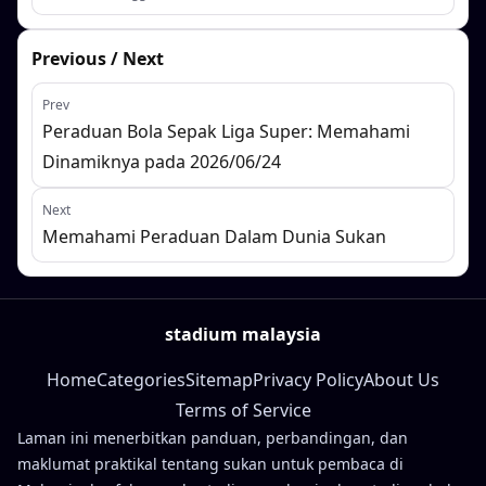
Previous / Next
Prev
Peraduan Bola Sepak Liga Super: Memahami
Dinamiknya pada 2026/06/24
Next
Memahami Peraduan Dalam Dunia Sukan
stadium malaysia
Home
Categories
Sitemap
Privacy Policy
About Us
Terms of Service
Laman ini menerbitkan panduan, perbandingan, dan
maklumat praktikal tentang sukan untuk pembaca di