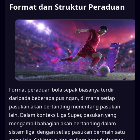
Format dan Struktur Peraduan
Format peraduan bola sepak biasanya terdiri
daripada beberapa pusingan, di mana setiap
pasukan akan bertanding menentang pasukan
lain. Dalam konteks Liga Super, pasukan yang
mengambil bahagian akan bertanding dalam
sistem liga, dengan setiap pasukan bermain satu