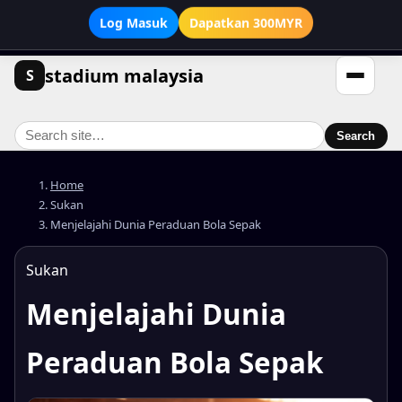
Log Masuk
Dapatkan 300MYR
stadium malaysia
S
Search
Search
Home
Sukan
Menjelajahi Dunia Peraduan Bola Sepak
Sukan
Menjelajahi Dunia
Peraduan Bola Sepak