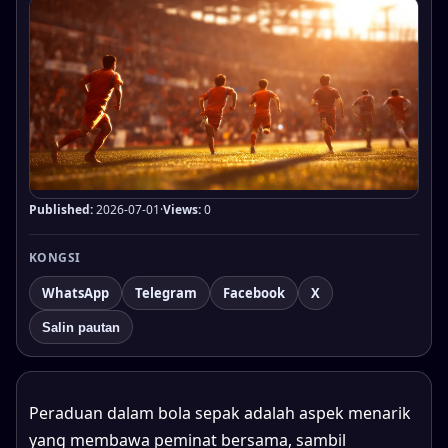
Published:
2026-07-01
·
Views:
0
KONGSI
WhatsApp
Telegram
Facebook
X
Salin pautan
Peraduan dalam bola sepak adalah aspek menarik
yang membawa peminat bersama, sambil